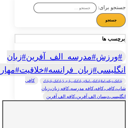
جستجو برای:
برچسب ها
#ورزش#مدرسه_الف_آفرین#زبان
انگلیسی#زبان_فرانسه#خلاقیت#مهار
کافی
بادکنک،دیکته،املابادکنکی،املای بادکنکی،بازی با بادکنک،بادبادک
شاپ،کافی،کافه،کافه مدرسه،کافه زبان،زبان
انگلیسی،دبسان الف آفرین،کافه الف آفرین