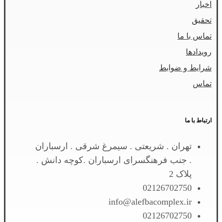
اخبار
تحقیق
تماس با ما
رویدادها
شرایط و ضوابط
تماس
ارتباط با ما
تهران . شریعتی . سیمرغ شرقی . ارسباران
. جنب فرهنگسرای ارسباران .کوچه دانش .
پلاک 2
02126702750
info@alefbacomplex.ir
02126702750