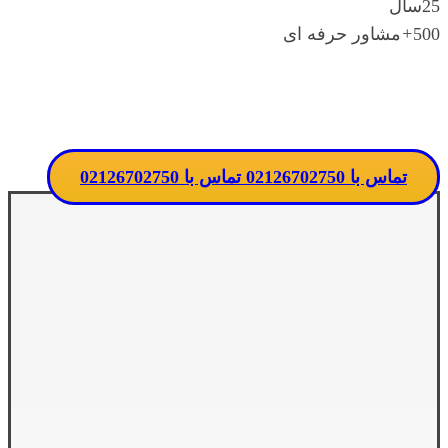
25
سال
500
+
مشاور حرفه ای
تماس مستقیم با مدرسه
تماس با 02126702750
تماس با 02126702750