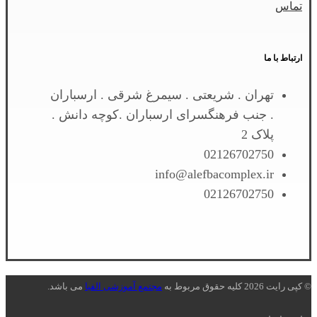
تماس
ارتباط با ما
تهران . شریعتی . سیمرغ شرقی . ارسباران
. جنب فرهنگسرای ارسباران .کوچه دانش .
پلاک 2
02126702750
info@alefbacomplex.ir
02126702750
© کپی رایت 2026 کلیه حقوق مربوط به
مجتمع آموزشی الفبا
می باشد.