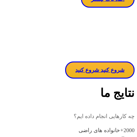
مساله دربا
ن
شروع کنید
شروع کنید
نتایج ما
چه کارهایی انجام داده ایم؟
2000
+
خانواده های راضی