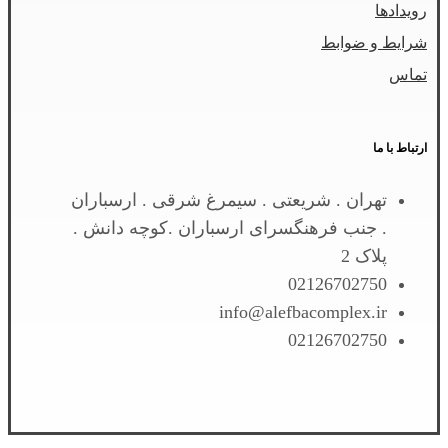
رویدادها
شرایط و ضوابط
تماس
ارتباط با ما
تهران . شریعتی . سیمرغ شرقی . ارسباران
. جنب فرهنگسرای ارسباران .کوچه دانش .
پلاک 2
02126702750
info@alefbacomplex.ir
02126702750