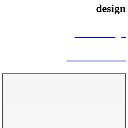
design
Chair Design
Wooden Bench