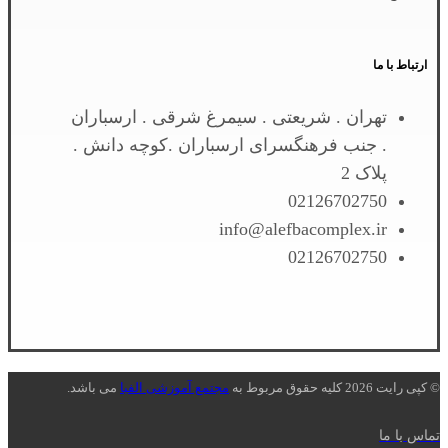
ارتباط با ما
تهران . شریعتی . سیمرغ شرقی . ارسباران
. جنب فرهنگسرای ارسباران .کوچه دانش .
پلاک 2
02126702750
info@alefbacomplex.ir
02126702750
© کپی رایت 2026 کلیه حقوق مربوط به
مجتمع آموزشی الفبا
می باشد.
تماس با ما