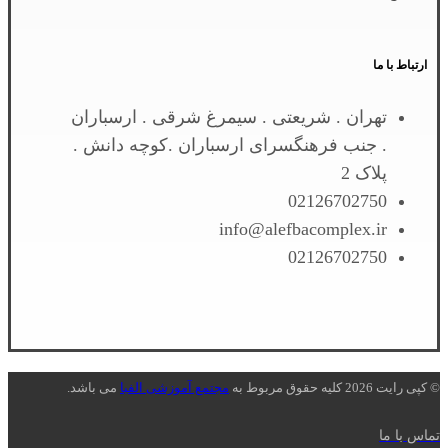
ارتباط با ما
تهران . شریعتی . سیمرغ شرقی . ارسباران
. جنب فرهنگسرای ارسباران .کوچه دانش .
پلاک 2
02126702750
info@alefbacomplex.ir
02126702750
© کپی رایت 2026 کلیه حقوق مربوط به
مجتمع آموزشی الفبا
می باشد.
تماس با ما