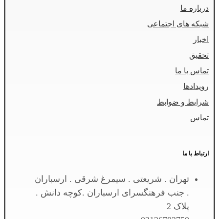
درباره ما
شبکه های اجتماعی
اخبار
تحقیق
تماس با ما
رویدادها
شرایط و ضوابط
تماس
ارتباط با ما
تهران . شریعتی . سیمرغ شرقی . ارسباران
. جنب فرهنگسرای ارسباران .کوچه دانش .
پلاک 2