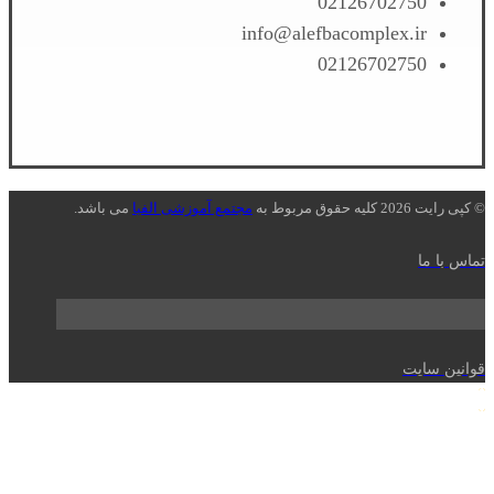
02126702750
info@alefbacomplex.ir
02126702750
© کپی رایت 2026 کلیه حقوق مربوط به
مجتمع آموزشی الفبا
می باشد.
تماس با ما
قوانین سایت