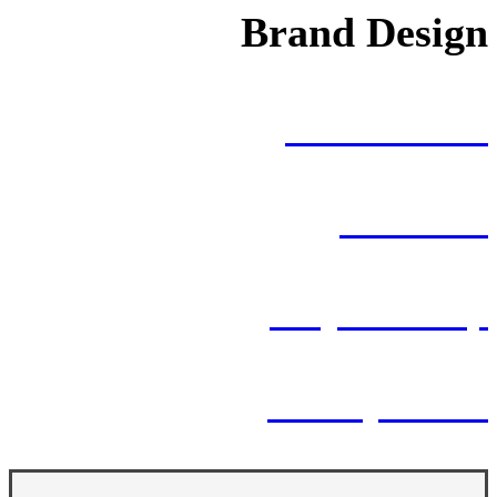
Brand Design
Personal Gift
Tick Tock
Project Stamp
Infinity Brand