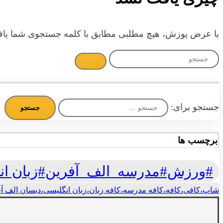
با عرض پوزش، هیچ مطلبی مطابق با کلمه جستجوی شما یافت ن
جستجو برای:
برچسب ها
#ورزش#مدرسه_الف_آفرین#زبان ان
شاپ،کافی،کافه،کافه مدرسه،کافه زبان،زبان انگلیسی،دبسان الف آف