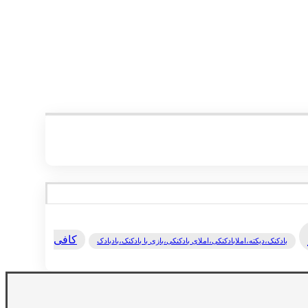
کافی
بادکنک،دیکته،املابادکنکی،املای بادکنکی،بازی با بادکنک،بادبادک