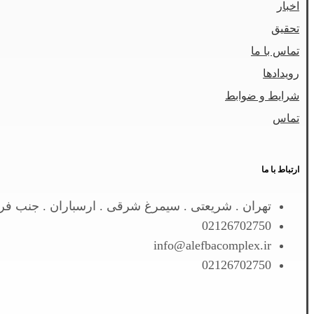
اخبار
تحقیق
تماس با ما
رویدادها
شرایط و ضوابط
تماس
ارتباط با ما
تهران . شریعتی . سیمرغ شرقی . ارسباران . جنب فره
02126702750
info@alefbacomplex.ir
02126702750