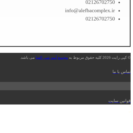
02126702750
info@alefbacomplex.ir
02126702750
© کپی رایت 2026 کلیه حقوق مربوط به
مجتمع آموزشی الفبا
می باشد.
تماس با ما
قوانین سایت