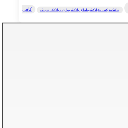
کافی
بادکنک،دیکته،املابادکنکی،املای بادکنکی،بازی با بادکنک،بادبادک