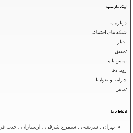
لینک های مفید
درباره ما
شبکه های اجتماعی
اخبار
تحقیق
تماس با ما
رویدادها
شرایط و ضوابط
تماس
ارتباط با ما
تهران . شریعتی . سیمرغ شرقی . ارسباران . جنب فره