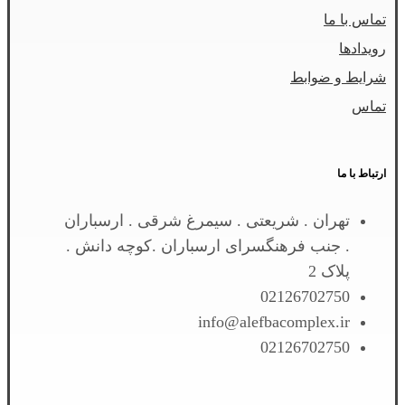
تماس با ما
رویدادها
شرایط و ضوابط
تماس
ارتباط با ما
تهران . شریعتی . سیمرغ شرقی . ارسباران
. جنب فرهنگسرای ارسباران .کوچه دانش .
پلاک 2
02126702750
info@alefbacomplex.ir
02126702750