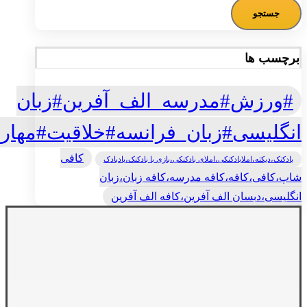
برچسب ها
#ورزش#مدرسه_الف_آفرین#زبان
انگلیسی#زبان_فرانسه#خلاقیت#مهار
کافی
بادکنک،دیکته،املابادکنکی،املای بادکنکی،بازی با بادکنک،بادبادک
شاپ،کافی،کافه،کافه مدرسه،کافه زبان،زبان
انگلیسی،دبسان الف آفرین،کافه الف آفرین