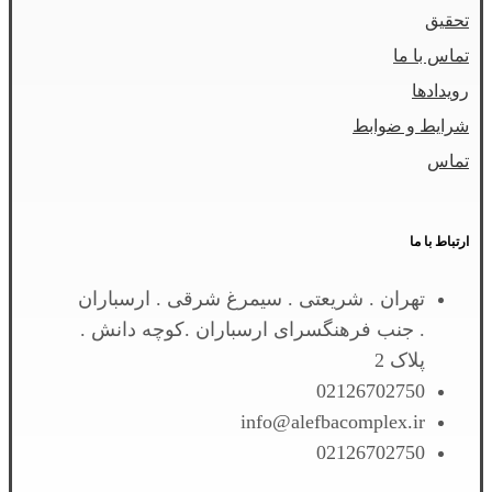
تحقیق
تماس با ما
رویدادها
شرایط و ضوابط
تماس
ارتباط با ما
تهران . شریعتی . سیمرغ شرقی . ارسباران
. جنب فرهنگسرای ارسباران .کوچه دانش .
پلاک 2
02126702750
info@alefbacomplex.ir
02126702750