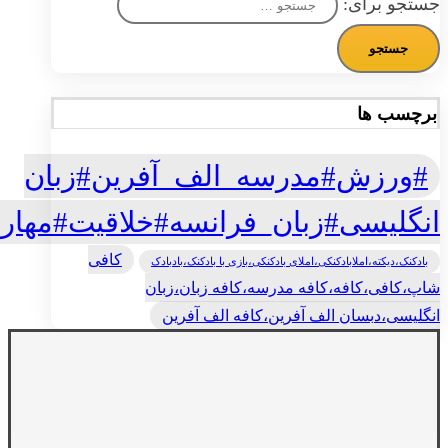
جستجو برای:
برچسب ها
#ورزش#مدرسه_الف_آفرین#زبان
انگلیسی#زبان_فرانسه#خلاقیت#مهار
کافی
بادکنک،دیکته،املابادکنکی،املای بادکنکی،بازی با بادکنک،بادبادک
شاپ،کافی،کافه،کافه مدرسه،کافه زبان،زبان
انگلیسی،دبسان الف آفرین،کافه الف آفرین