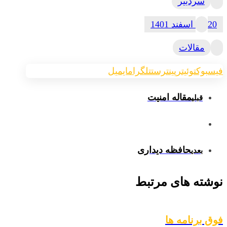
سردبیر
20 اسفند 1401
مقالات
فیسبوک
توئیتر
پینترست
تلگرام
ایمیل
مقاله امنیت
قبلی
حافظه دیداری
بعدی
نوشته های مرتبط
فوق برنامه ها