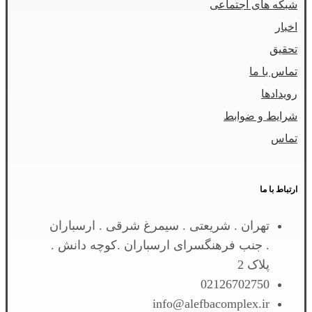
شبکه های اجتماعی
اخبار
تحقیق
تماس با ما
رویدادها
شرایط و ضوابط
تماس
ارتباط با ما
تهران . شریعتی . سیمرغ شرقی . ارسباران
. جنب فرهنگسرای ارسباران .کوچه دانش .
پلاک 2
02126702750
info@alefbacomplex.ir