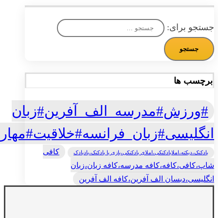
جستجو برای:
برچسب ها
#ورزش#مدرسه_الف_آفرین#زبان
انگلیسی#زبان_فرانسه#خلاقیت#مهار
کافی
بادکنک،دیکته،املابادکنکی،املای بادکنکی،بازی با بادکنک،بادبادک
شاپ،کافی،کافه،کافه مدرسه،کافه زبان،زبان
انگلیسی،دبسان الف آفرین،کافه الف آفرین