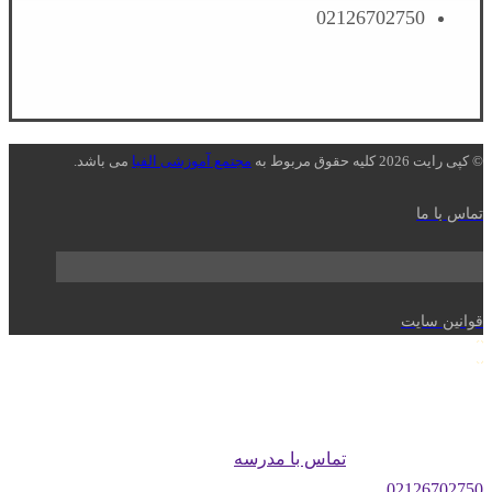
02126702750
© کپی رایت 2026 کلیه حقوق مربوط به
مجتمع آموزشی الفبا
می باشد.
تماس با ما
قوانین سایت
تماس با مدرسه
02126702750